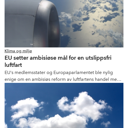
Klima og miljø
EU setter ambisiøse mål for en utslippsfri
luftfart
EU's medlemsstater og Europaparlamentet ble nylig
enige om en ambisiøs reform av luftfartens handel med
kvoter innen EUs kvotesystem (EU ETS). Forslaget
innebærer blant annet en komplett utfasing av den
tildelingen av gratiskvoter allerede fra 2026. Norsk
luftfart har inngått i EU ETS siden 2012.