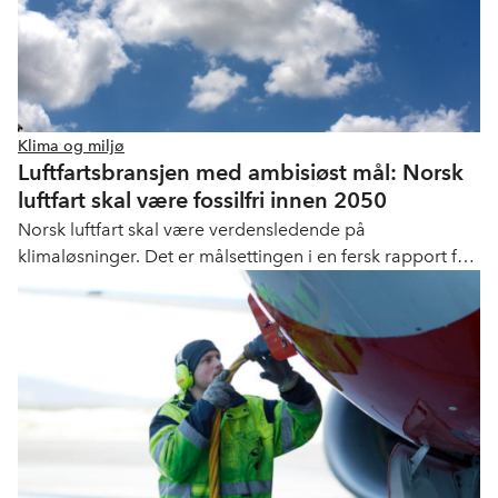
Klima og miljø
Luftfartsbransjen med ambisiøst mål: Norsk
luftfart skal være fossilfri innen 2050
Norsk luftfart skal være verdensledende på
klimaløsninger. Det er målsettingen i en fersk rapport fra
en samlet norsk luftfartsbransje. For første gang har SAS,
Widerøe, Norwegian, Avinor, LO og NHO Luftfart gått
sammen om å sette et felles utslippsmål, og et veikart for
å nå målet: Norsk luftfart skal være fossilfri innen 2050.
Dette innebærer at det på ruteflygninger i og fra Norge i
2050 ikke skal brukes fossilt drivstoff.