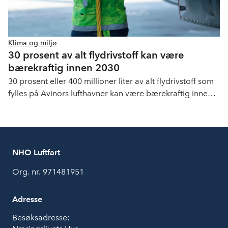
Klima og miljø
30 prosent av alt flydrivstoff kan være
bærekraftig innen 2030
30 prosent eller 400 millioner liter av alt flydrivstoff som
fylles på Avinors lufthavner kan være bærekraftig innen
2030. En samlet norsk luftfartsbransje har gått sammen
for å utrede hva som må gjøres for å redusere
klimagassutslippene.
NHO Luftfart
Org. nr. 971481951
Adresse
Besøksadresse: