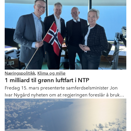
flydrivstoff i Norge er strategisk viktig for Norge som
samfunn.
Næringspolitikk
,
Klima og miljø
1 milliard til grønn luftfart i NTP
Fredag 15. mars presenterte samferdselsminister Jon
Ivar Nygård nyheten om at regjeringen foreslår å bruke 1
milliard kroner på luftfartens grønne omstilling i Nasjonal
transportplan (NTP).