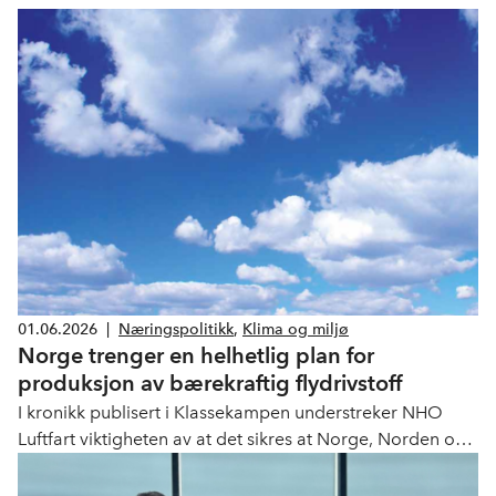
01.06.2026
|
Næringspolitikk
,
Klima og miljø
Norge trenger en helhetlig plan for
produksjon av bærekraftig flydrivstoff
I kronikk publisert i Klassekampen understreker NHO
Luftfart viktigheten av at det sikres at Norge, Norden og
Europa har tilgang til en kritisk innsatsfaktor som
flydrivstoff for luftfarten på lang sikt. Produksjon av