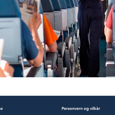
se
Personvern og vilkår