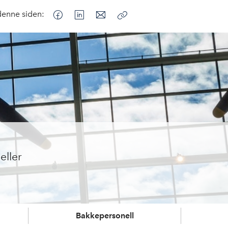
denne siden:
Kopier
lenke
eller
Bakkepersonell