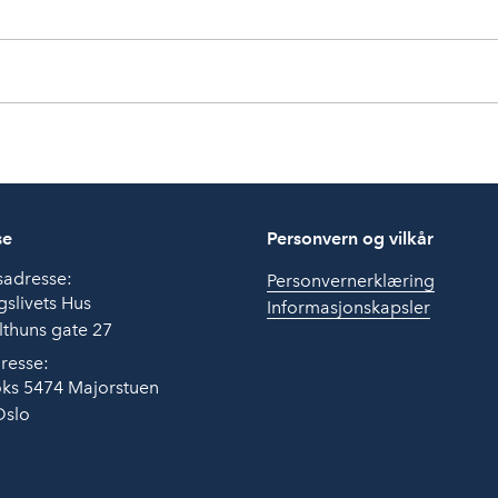
se
Personvern og vilkår
sadresse:
Personvernerklæring
slivets Hus
Informasjonskapsler
thuns gate 27
resse:
ks 5474 Majorstuen
Oslo