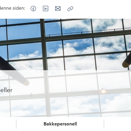
denne siden:
Kopier
lenke
eller
Bakkepersonell