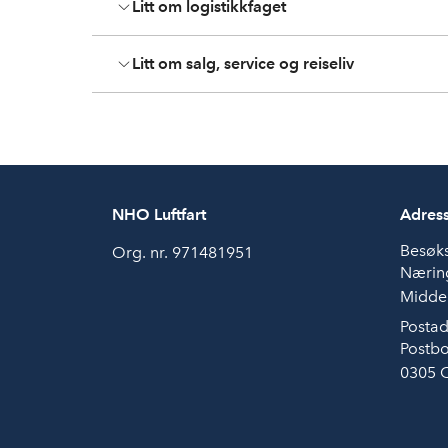
Litt om logistikkfaget
Litt om salg, service og reiseliv
NHO Luftfart
Adres
Besøk
Org. nr. 971481951
Næring
Middel
Postad
Postbo
0305 