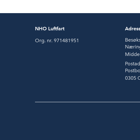
NHO Luftfart
Adres
Besøk
Org. nr. 971481951
Næring
Middel
Postad
Postbo
0305 