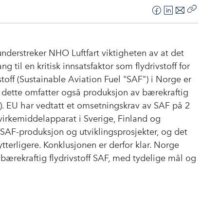
F
L
E
Kopier
a
i
-
lenke
c
n
p
e
k
o
understreker NHO Luftfart viktigheten av at det
b
e
s
 til en kritisk innsatsfaktor som flydrivstoff for
o
d
t
vstoff (Sustainable Aviation Fuel "SAF") i Norge er
o
I
 dette omfatter også produksjon av bærekraftig
k
n
F"). EU har vedtatt et omsetningskrav av SAF på 2
g virkemiddelapparat i Sverige, Finland og
 SAF-produksjon og utviklingsprosjekter, og det
tterligere. Konklusjonen er derfor klar. Norge
 bærekraftig flydrivstoff SAF, med tydelige mål og