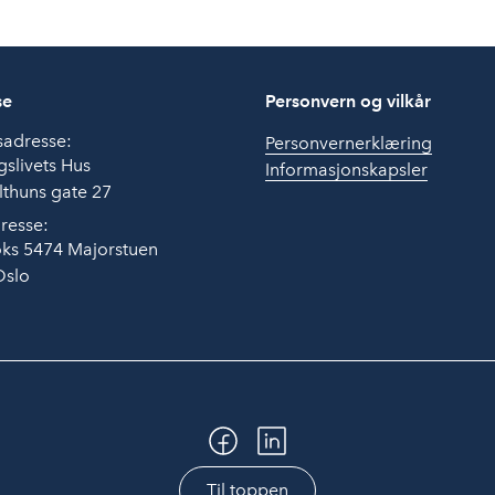
se
Personvern og vilkår
sadresse:
Personvernerklæring
slivets Hus
Informasjonskapsler
thuns gate 27
resse:
ks 5474 Majorstuen
Oslo
Til toppen