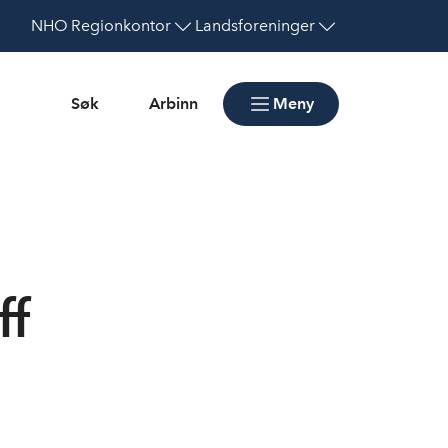
NHO
Regionkontor
Landsforeninger
Søk
Arbinn
Meny
ff