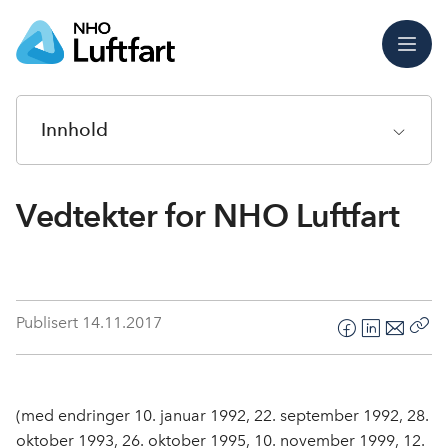
Meny
Innhold
Vedtekter for NHO Luftfart
Publisert
14.11.2017
F
L
E
Kop
a
i
-
len
c
n
p
e
k
o
(med endringer 10. januar 1992, 22. september 1992, 28.
b
e
s
oktober 1993, 26. oktober 1995, 10. november 1999, 12.