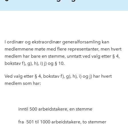
I ordinær og ekstraordinær generalforsamling kan
medlemmene møte med flere representanter, men hvert
medlem har bare en stemme, unntatt ved valg etter § 4,
bokstav f), g), h), i) j) og § 10.
Ved valg etter § 4, bokstav f), g), h), i) og j) har hvert
medlem som har:
inntil 500 arbeidstakere, en stemme
fra 501 til 1000 arbeids­takere, to stemmer