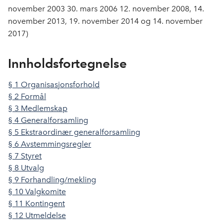
o
d
t
november 2003 30. mars 2006 12. november 2008, 14.
o
I
november 2013, 19. november 2014 og 14. november
k
n
2017)
Innholdsfortegnelse
§ 1 Organisasjonsforhold
§ 2 Formål
§ 3 Medlemskap
§ 4 Generalforsamling
§ 5 Ekstraordinær generalforsamling
§ 6 Avstemmingsregler
§ 7 Styret
§ 8 Utvalg
§ 9 Forhandling/mekling
§ 10 Valgkomite
§ 11 Kontingent
§ 12 Utmeldelse