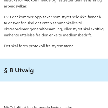
instruks for vedkommende og fastsetter dennes lønn og
arbeidsvilkår.
Hvis det kommer opp saker som styret selv ikke finner å
ta ansvar for, skal det enten sammenkalles til
ekstraordinær generalforsamling, eller styret skal skriftlig
innhente uttalelse fra den enkelte medlemsbedrift.
Det skal føres protokoll fra styremøtene.
§ 8 Utvalg
NHO Luftfart har følgende faste utvalg: