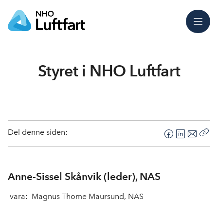
Meny
Styret i NHO Luftfart
Del denne siden:
F
L
E
Kop
a
i
-
len
c
n
p
e
k
o
Anne-Sissel Skånvik (leder), NAS
b
e
s
vara: Magnus Thome Maursund, NAS
o
d
t
o
I