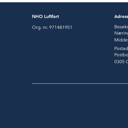
NHO Luftfart
Adres
Besøk
Org. nr. 971481951
Næring
Middel
Postad
Postbo
0305 