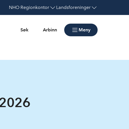
NHO
Regionkontor
Landsforeninger
Søk
Arbinn
Meny
 2026