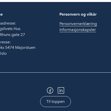
se
Personvern og vilkår
sadresse:
Personvernerklæring
slivets Hus
Informasjonskapsler
thuns gate 27
resse:
ks 5474 Majorstuen
Oslo
Til toppen