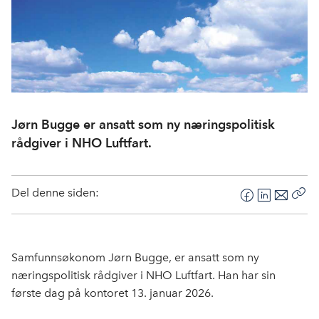
Jørn Bugge er ansatt som ny næringspolitisk
rådgiver i NHO Luftfart.
Del denne siden:
F
L
E
Kop
a
i
-
len
c
n
p
e
k
o
Samfunnsøkonom Jørn Bugge, er ansatt som ny
b
e
s
næringspolitisk rådgiver i NHO Luftfart. Han har sin
o
d
t
første dag på kontoret 13. januar 2026.
o
I