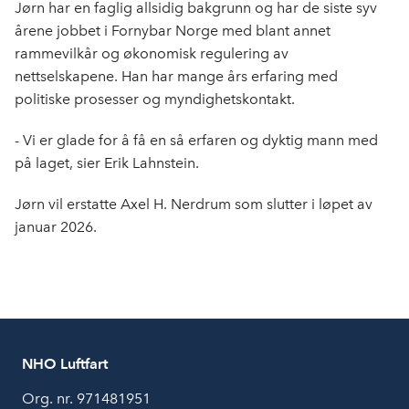
k
n
Jørn har en faglig allsidig bakgrunn og har de siste syv
årene jobbet i Fornybar Norge med blant annet
rammevilkår og økonomisk regulering av
nettselskapene. Han har mange års erfaring med
politiske prosesser og myndighetskontakt.
- Vi er glade for å få en så erfaren og dyktig mann med
på laget, sier Erik Lahnstein.
Jørn vil erstatte Axel H. Nerdrum som slutter i løpet av
januar 2026.
NHO Luftfart
Org. nr. 971481951