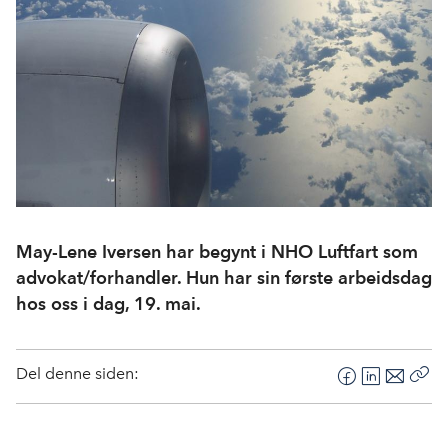
May-Lene Iversen har begynt i NHO Luftfart som
advokat/forhandler. Hun har sin første arbeidsdag
hos oss i dag, 19. mai.
Del denne siden:
F
L
E
Kop
a
i
-
len
c
n
p